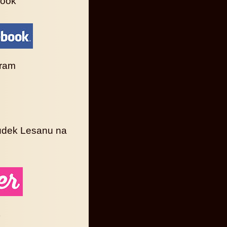
ook
gram
dek Lesanu na