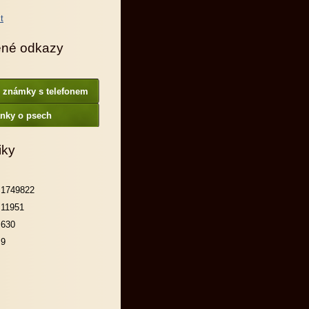
ené odkazy
í známky s telefonem
ánky o psech
iky
1749822
11951
630
9