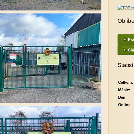
Oblíb
Ps
Čl
Statist
Celkem:
Měsíc:
Den:
Online: