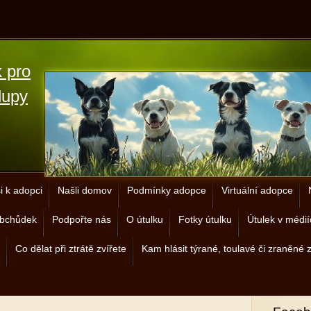
 pro
lupy
i k adopci
Našli domov
Podmínky adopce
Virtuální adopce
 obchůdek
Podpořte nás
O útulku
Fotky útulku
Útulek v médií
Co dělat při ztrátě zvířete
Kam hlásit týrané, toulavé či zraněné 