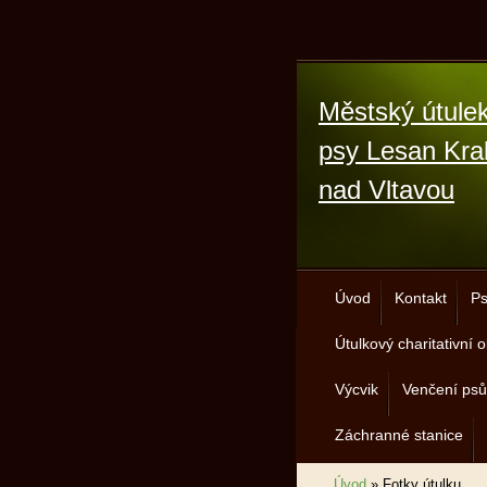
Městský útulek
psy Lesan Kra
nad Vltavou
Úvod
Kontakt
Ps
Útulkový charitativní
Výcvik
Venčení psů
Záchranné stanice
Úvod
»
Fotky útulku