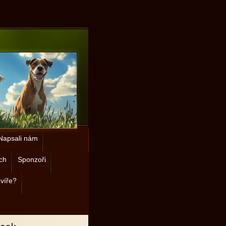
Napsali nám
ch
Sponzoři
zvíře?