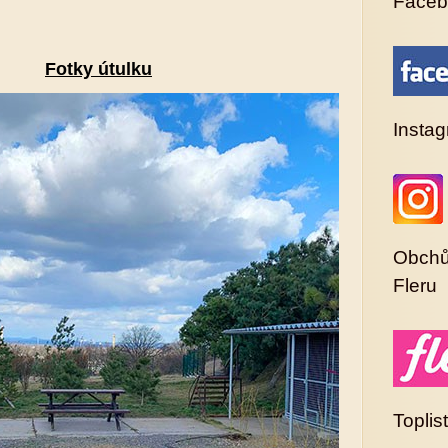
Faceb
Fotky útulku
Insta
Obchů
Fleru
Toplist