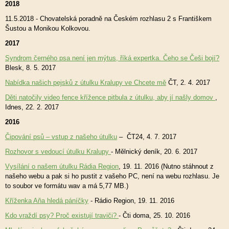
2018
11.5.2018 - Chovatelská poradně na Českém rozhlasu 2 s Františkem
Šustou a Monikou Kolkovou.
2017
Syndrom černého psa není jen mýtus, říká expertka. Čeho se Češi bojí?
Blesk, 8. 5. 2017
Nabídka našich pejsků z útulku Kralupy ve Chcete mě
ČT, 2. 4. 2017
Děti natočily video fence křížence pitbula z útulku, aby jí našly domov
,
Idnes, 22. 2. 2017
2016
Čipování psů – vstup z našeho útulku
– ČT24, 4. 7. 2017
Rozhovor s vedoucí útulku Kralupy
- Mělnický deník, 20. 6. 2017
Vysílání o našem útulku Rádia Region
, 19. 11. 2016 (Nutno stáhnout z
našeho webu a pak si ho pustit z vašeho PC, není na webu rozhlasu. Je
to soubor ve formátu wav a má 5,77 MB.)
Kříženka Aňa hledá páníčky
- Rádio Region, 19. 11. 2016
Kdo vraždí psy? Proč existují traviči?
- Čti doma, 25. 10. 2016