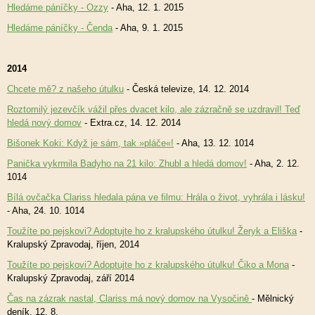
Hledáme páníčky - Ozzy
- Aha, 12. 1. 2015
Hledáme páníčky - Čenda
- Aha, 9. 1. 2015
2014
Chcete mě? z našeho útulku
- Česká televize, 14. 12. 2014
Roztomilý jezevčík vážil přes dvacet kilo, ale zázračně se uzdravil! Teď
hledá nový domov
- Extra.cz, 14. 12. 2014
Bišonek Koki: Když je sám, tak »pláče«!
- Aha, 13. 12. 1014
Panička vykrmila Badyho na 21 kilo: Zhubl a hledá domov!
- Aha, 2. 12.
1014
Bílá ovčačka Clariss hledala pána ve filmu: Hrála o život, vyhrála i lásku!
- Aha, 24. 10. 1014
Toužíte po pejskovi? Adoptujte ho z kralupského útulku! Žeryk a Eliška
-
Kralupský Zpravodaj, říjen, 2014
Toužíte po pejskovi? Adoptujte ho z kralupského útulku! Čiko a Mona
-
Kralupský Zpravodaj, září 2014
Čas na zázrak nastal, Clariss má nový domov na Vysočině
- Mělnický
deník, 12. 8.