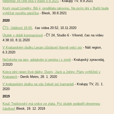
Reportáž ze Dne psa v Bašti 5.9.2021
- Kralupy TV, 8.9.2021
Krutý osud Limetky: Bili ji, prodělala rakovinu. Na psím dni v Bašti bude
vyhlížet nového páníčka
- Blesk, 30.8.2021
2020
ČT1, Události 18:00
, čas videa 20:52, 10.11.2020
Útulek v době koronavirové
- ČT 24, Studio 6 - Víkend, čas na videu
4:38:10, 8.11.2020
V Kralupském útulku Lesan zůstávají hlavně velcí psi
- Náš region,
6.3.2020
Nečekejte na jaro, adoptujte si pejska i v zimě
- Kralupský zpravodaj,
2/2020
Kotce plní nejen živé dárky. Dusty, Jack a Johny. Pány vyhlížejí v
Kralupech
- Deník Metro, 28. 1. 2020
V kralupském útulku na vás čekají psí kamarádi
- Kralupy TV, 21. 1.
2020
2019
Kouč Trpišovský má srdce ze zlata. Psí útulek podpořil ohromnou
částkou!
Blesk, 19. 12. 2019