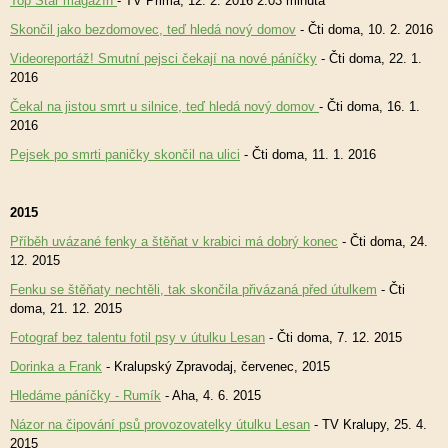
Top Star magazín
- TV Prima, 12. 2. 2016 2:03 minuta
Skončil jako bezdomovec, teď hledá nový domov
- Čti doma, 10. 2. 2016
Videoreportáž! Smutní pejsci čekají na nové páníčky
- Čti doma, 22. 1.
2016
Čekal na jistou smrt u silnice, teď hledá nový domov
- Čti doma, 16. 1.
2016
Pejsek po smrti paničky skončil na ulici
- Čti doma, 11. 1. 2016
2015
Příběh uvázané fenky a štěňat v krabici má dobrý konec
- Čti doma, 24.
12. 2015
Fenku se štěňaty nechtěli, tak skončila přivázaná před útulkem
- Čti
doma, 21. 12. 2015
Fotograf bez talentu fotil psy v útulku Lesan
- Čti doma, 7. 12. 2015
Dorinka a Frank
- Kralupský Zpravodaj, červenec, 2015
Hledáme páníčky - Rumík
- Aha, 4. 6. 2015
Názor na čipování psů provozovatelky útulku Lesan
- TV Kralupy, 25. 4.
2015