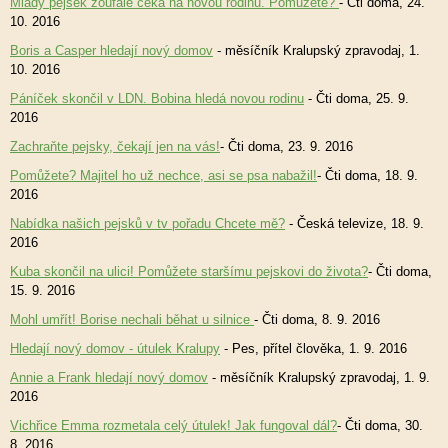
Mladý pejsek zoufale čeká na novou rodinu. Pomůžete?
- Čti doma, 24.
10. 2016
Boris a Casper hledají nový domov
- měsíčník Kralupský zpravodaj, 1.
10. 2016
Páníček skončil v LDN. Bobina hledá novou rodinu
- Čti doma, 25. 9.
2016
Zachraňte pejsky, čekají jen na vás!
- Čti doma, 23. 9. 2016
Pomůžete? Majitel ho už nechce, asi se psa nabažil!
- Čti doma, 18. 9.
2016
Nabídka našich pejsků v tv pořadu Chcete mě?
- Česká televize, 18. 9.
2016
Kuba skončil na ulici! Pomůžete staršímu pejskovi do života?
- Čti doma,
15. 9. 2016
Mohl umřít! Borise nechali běhat u silnice
- Čti doma, 8. 9. 2016
Hledají nový domov - útulek Kralupy
- Pes, přítel člověka, 1. 9. 2016
Annie a Frank hledají nový domov
- měsíčník Kralupský zpravodaj, 1. 9.
2016
Vichřice Emma rozmetala celý útulek! Jak fungoval dál?
- Čti doma, 30.
8. 2016