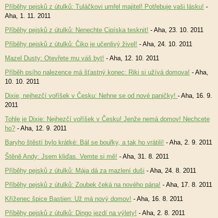
Příběhy pejsků z útulků: Tuláčkovi umřel majitel! Potřebuje vaši lásku!
-
Aha, 1. 11. 2011
Příběhy pejsků z útulků: Nenechte Cipíska tesknit!
- Aha, 23. 10. 2011
Příběhy pejsků z útulků: Čiko je učenlivý živel!
- Aha, 24. 10. 2011
Mazel Dusty: Otevřete mu váš byt!
- Aha, 12. 10. 2011
Příběh psího nalezence má šťastný konec: Riki si užívá domova!
- Aha,
10. 10. 2011
Dixie, nejhezčí voříšek v Česku: Nehne se od nové paničky!
- Aha, 16. 9.
2011
Tohle je Dixie: Nejhezčí voříšek v Česku! Jenže nemá domov! Nechcete
ho?
- Aha, 12. 9. 2011
Baryho štěstí bylo krátké: Bál se bouřky, a tak ho vrátili!
- Aha, 2. 9. 2011
Štěně Andy: Jsem kliďas. Vemte si mě!
- Aha, 31. 8. 2011
Příběhy pejsků z útulků: Mája dá za mazlení duši
- Aha, 24. 8. 2011
Příběhy pejsků z útulků: Zoubek čeká na nového pána!
- Aha, 17. 8. 2011
Kříženec špice Bastien: Už má nový domov!
- Aha, 16. 8. 2011
Příběhy pejsků z útulků: Dingo jezdí na výlety!
- Aha, 2. 8. 2011