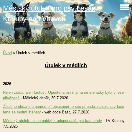
Městský útulek pro psy Lesan
Kralupy nad Vltavou
Úvod
»
Útulek v médiích
Útulek v médiích
2026
Nejen zrada, ale i krutost: Opuštěná psí máma se štěňátky byla v lese
přivázaná
- Mělnický deník, 30.7.2026
Žádáme občany o pomoc při objasnění tohoto případu: nalezena v lese
fena se sedmi štěňaty
- web obce Bašť, 27.7.2026
Městský útulek Lesan nabízí k adopci další psí kamarády
- TV Kralupy,
7.5.2026