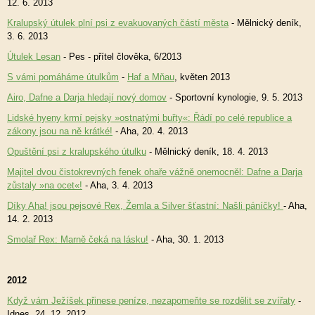
12. 6. 2013
Kralupský útulek plní psi z evakuovaných částí města
- Mělnický deník,
3. 6. 2013
Útulek Lesan
- Pes - přítel člověka, 6/2013
S vámi pomáháme útulkům
-
Haf a Mňau
, květen 2013
Airo, Dafne a Darja hledají nový domov
- Sportovní kynologie, 9. 5. 2013
Lidské hyeny krmí pejsky »ostnatými buřty«: Řádí po celé republice a
zákony jsou na ně krátké!
- Aha, 20. 4. 2013
Opuštění psi z kralupského útulku
- Mělnický deník, 18. 4. 2013
Majitel dvou čistokrevných fenek ohaře vážně onemocněl: Dafne a Darja
zůstaly »na ocet«!
- Aha, 3. 4. 2013
Díky Aha! jsou pejsové Rex, Žemla a Silver šťastní: Našli páníčky!
- Aha,
14. 2. 2013
Smolař Rex: Marně čeká na lásku!
- Aha, 30. 1. 2013
2012
Když vám Ježíšek přinese peníze, nezapomeňte se rozdělit se zvířaty
-
Idnes, 24. 12. 2012