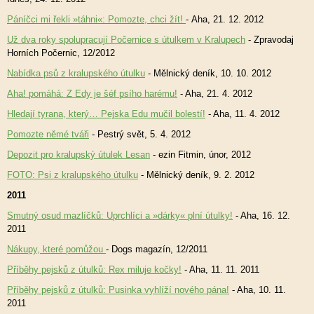
Páníčci mi řekli »táhni«: Pomozte, chci žít!
- Aha, 21. 12. 2012
Už dva roky spolupracují Počernice s útulkem v Kralupech
- Zpravodaj
Horních Počernic, 12/2012
Nabídka psů z kralupského útulku
- Mělnický deník, 10. 10. 2012
Aha! pomáhá: Z Edy je šéf psího harému!
- Aha, 21. 4. 2012
Hledají tyrana, který… Pejska Edu mučil bolestí!
- Aha, 11. 4. 2012
Pomozte němé tváři
- Pestrý svět, 5. 4. 2012
Depozit pro kralupský útulek Lesan
- ezin Fitmin, únor, 2012
FOTO: Psi z kralupského útulku
- Mělnický deník, 9. 2. 2012
2011
Smutný osud mazlíčků: Uprchlíci a »dárky« plní útulky!
- Aha, 16. 12.
2011
Nákupy, které pomůžou
- Dogs magazín, 12/2011
Příběhy pejsků z útulků: Rex miluje kočky!
- Aha, 11. 11. 2011
Příběhy pejsků z útulků: Pusinka vyhlíží nového pána!
- Aha, 10. 11.
2011