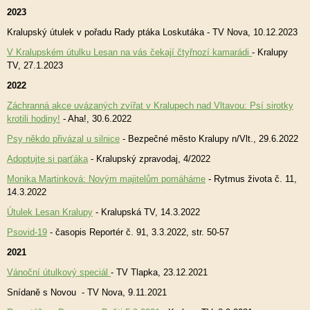
2023
Kralupský útulek v pořadu Rady ptáka Loskutáka - TV Nova, 10.12.2023
V Kralupském útulku Lesan na vás čekají čtyřnozí kamarádi
- Kralupy
TV, 27.1.2023
2022
Záchranná akce uvázaných zvířat v Kralupech nad Vltavou: Psí sirotky
krotili hodiny!
- Aha!, 30.6.2022
Psy někdo přivázal u silnice
- Bezpečné město Kralupy n/Vlt., 29.6.2022
Adoptujte si parťáka
- Kralupský zpravodaj, 4/2022
Monika Martinková: Novým majitelům pomáháme
- Rytmus života č. 11,
14.3.2022
Útulek Lesan Kralupy
- Kralupská TV, 14.3.2022
Psovid-19
- časopis Reportér č. 91, 3.3.2022, str. 50-57
2021
Vánoční útulkový speciál
- TV Tlapka, 23.12.2021
Snídaně s Novou - TV Nova, 9.11.2021