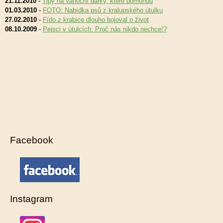
21.11.2010
-
Tipy na vánoční dárky, které pomohou
01.03.2010
-
FOTO: Nabídka psů z kralupského útulku
27.02.2010
-
Fído z krabice dlouho bojoval o život
08.10.2009
-
Pejsci v útulcích: Proč nás nikdo nechce!?
Facebook
Instagram