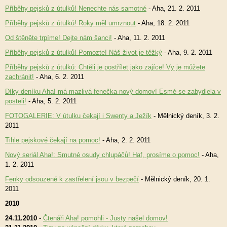
Příběhy pejsků z útulků! Nenechte nás samotné
- Aha, 21. 2. 2011
Příběhy pejsků z útulků! Roky měl umrznout
- Aha, 18. 2. 2011
Od štěněte trpíme! Dejte nám šanci!
- Aha, 11. 2. 2011
Příběhy pejsků z útulků! Pomozte! Náš život je těžký
- Aha, 9. 2. 2011
Příběhy pejsků z útulků: Chtěli je postřílet jako zajíce! Vy je můžete
zachránit!
- Aha, 6. 2. 2011
Díky deníku Aha! má mazlivá fenečka nový domov! Esmé se zabydlela v
posteli!
- Aha, 5. 2. 2011
FOTOGALERIE: V útulku čekají i Swenty a Ježík
- Mělnický deník, 3. 2.
2011
Tihle pejskové čekají na pomoc!
- Aha, 2. 2. 2011
Nový seriál Aha!: Smutné osudy chlupáčů! Haf, prosíme o pomoc!
- Aha,
1. 2. 2011
Fenky odsouzené k zastřelení jsou v bezpečí
- Mělnický deník, 20. 1.
2011
2010
24.11.2010
-
Čtenáři Aha! pomohli - Justy našel domov!