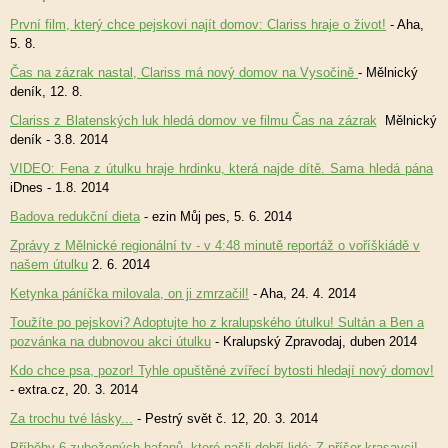
První film, který chce pejskovi najít domov: Clariss hraje o život!
- Aha,
5. 8.
Čas na zázrak nastal, Clariss má nový domov na Vysočině
- Mělnický
deník, 12. 8.
Clariss z Blatenských luk hledá domov ve filmu Čas na zázrak
Mělnický
deník - 3.8. 2014
VIDEO: Fena z útulku hraje hrdinku, která najde dítě. Sama hledá pána
iDnes - 1.8. 2014
Badova redukční dieta
- ezin Můj pes, 5. 6. 2014
Zprávy z Mělnické regionální tv - v 4:48 minutě reportáž o voříškiádě v
našem útulku
2. 6. 2014
Ketynka páníčka milovala, on ji zmrzačil!
- Aha, 24. 4. 2014
Toužíte po pejskovi? Adoptujte ho z kralupského útulku! Sultán a Ben a
pozvánka na dubnovou akci útulku
- Kralupský Zpravodaj, duben 2014
Kdo chce psa, pozor! Tyhle opuštěné zvířecí bytosti hledají nový domov!
- extra.cz, 20. 3. 2014
Za trochu tvé lásky...
- Pestrý svět č. 12, 20. 3. 2014
Příběhy 6 zubožených hafanů, které našli dobří lidé: Z příšer krasavci!
-