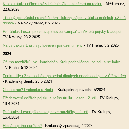
K plotu útulku někdo uvázal štěně. Cid stále čeká na rodinu
- Médium.cz,
22.9.2025
Třínohý pes zůstal na světě sám. Takový zájem v útulku nečekali, už má
domov
- Mělnický deník, 8.9.2025
Psí útulek Lesan představuje novou kampaň a některé pejsky k adopci
-
TV Kralupy, 28.2.2025
Na cvičáku v Bašti vychovávají psí džentlmeny
- TV Praha, 5.2.2025
2024
Očima mazlíčků: Na Hrombabě v Kralupech vládnou pejsci, a ne báby
-
TV Praha, 5.12.2024
Fenku Lilly už se podařilo po sedmi dlouhých dnech odchytit v Číčovicích
- Kladenský deník, 25.6.2024
Chcete mě? Droběnka a Norbi
- Kralupský zpravodaj, 5/2024
Představení dalších pejsků z psího útulku Lesan - 2. díl
- TV Kralupy,
18.4.2024
Psí útulek Lesan představuje své mazlíčky - 1. díl
- TV Kralupy,
15.4.2024
Hledáte psího parťáka?
- Kralupský zpravodaj, 4/2024