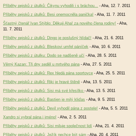
Příběhy pejsků z útulků: Čikynu vyhodili i s bráchou...
- Aha, 12. 7. 2011
Příběhy pejsků z útulků: Besi onemocněla panička!
- Aha, 11. 7. 2011
Šťastný čtenář Ivan Stýblo: Děkuji Aha! za nového člena rodiny!
- Aha,
11. 7. 2011
Příběhy pejsků z útulků: Dingo je poslušný hlídač!
- Aha, 21. 6. 2011
Příběhy pejsků z útulků: Bleskovi umřel páníček
- Aha, 10. 6. 2011
Příběhy pejsků z útulku: Dodo se nadšeně učí
- Aha, 28. 5. 2011
Věrný Kazan: Tři dny seděl u mrtvého pána
- Aha, 27. 5. 2011
Příběhy pejsků z útulků: Rex hledá pána sportovce
- Aha, 25. 5. 2011
Příběhy pejsků z útulků: Riki je hravé štěně
- Aha, 13. 5. 2011
Příběhy pejsků z útulků: Sisi má své křesílko
- Aha, 13. 5. 2011
Příběhy pejsků z útulků: Bastien je milý kliďas
- Aha, 9. 5. 2011
Příběhy pejsků z útulků: Devil vyhodil pána z postele!
- Aha, 5. 5. 2011
Xandro si vybral pána i jméno!
- Aha, 2. 5. 2011
Příběhy pejsků z útulků: Sisi miluje společnost lidí
- Aha, 21. 4. 2011
Příběhy pejsků z útulků: Ježík nechce být sám
- Aha, 20. 4. 2011