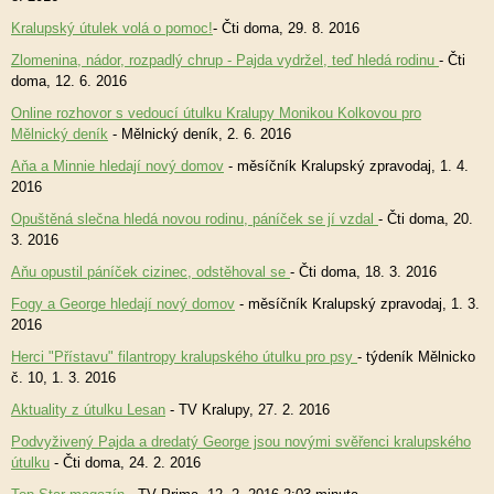
Kralupský útulek volá o pomoc!
- Čti doma, 29. 8. 2016
Zlomenina, nádor, rozpadlý chrup - Pajda vydržel, teď hledá rodinu
- Čti
doma, 12. 6. 2016
Online rozhovor s vedoucí útulku Kralupy Monikou Kolkovou pro
Mělnický deník
- Mělnický deník, 2. 6. 2016
Aňa a Minnie hledají nový domov
- měsíčník Kralupský zpravodaj, 1. 4.
2016
Opuštěná slečna hledá novou rodinu, páníček se jí vzdal
- Čti doma, 20.
3. 2016
Aňu opustil páníček cizinec, odstěhoval se
- Čti doma, 18. 3. 2016
Fogy a George hledají nový domov
- měsíčník Kralupský zpravodaj, 1. 3.
2016
Herci "Přístavu" filantropy kralupského útulku pro psy
- týdeník Mělnicko
č. 10, 1. 3. 2016
Aktuality z útulku Lesan
- TV Kralupy, 27. 2. 2016
Podvyživený Pajda a dredatý George jsou novými svěřenci kralupského
útulku
- Čti doma, 24. 2. 2016