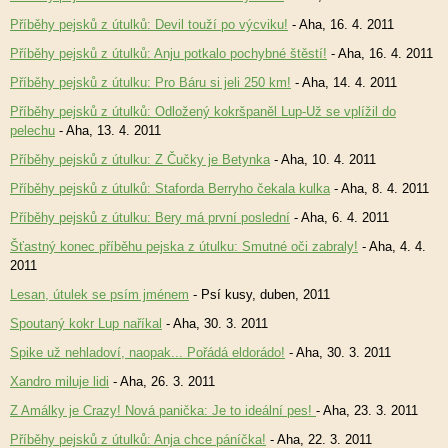
Příběhy pejsků z útulků: Devil touží po výcviku!
- Aha, 16. 4. 2011
Příběhy pejsků z útulků: Anju potkalo pochybné štěstí!
- Aha, 16. 4. 2011
Příběhy pejsků z útulku: Pro Báru si jeli 250 km!
- Aha, 14. 4. 2011
Příběhy pejsků z útulků: Odložený kokršpaněl Lup-Už se vplížil do
pelechu
- Aha, 13. 4. 2011
Příběhy pejsků z útulku: Z Čučky je Betynka
- Aha, 10. 4. 2011
Příběhy pejsků z útulků: Staforda Berryho čekala kulka
- Aha, 8. 4. 2011
Příběhy pejsků z útulku: Bery má první poslední
- Aha, 6. 4. 2011
Šťastný konec příběhu pejska z útulku: Smutné oči zabraly!
- Aha, 4. 4.
2011
Lesan, útulek se psím jménem
- Psí kusy, duben, 2011
Spoutaný kokr Lup naříkal
- Aha, 30. 3. 2011
Spike už nehladoví, naopak... Pořádá eldorádo!
- Aha, 30. 3. 2011
Xandro miluje lidi
- Aha, 26. 3. 2011
Z Amálky je Crazy! Nová panička: Je to ideální pes!
- Aha, 23. 3. 2011
Příběhy pejsků z útulků: Anja chce páníčka!
- Aha, 22. 3. 2011