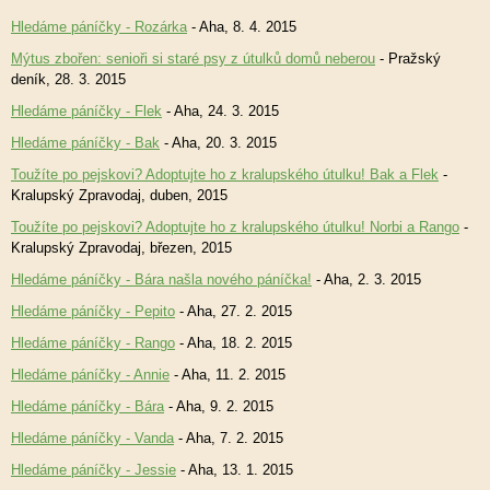
Hledáme páníčky - Rozárka
- Aha, 8. 4. 2015
Mýtus zbořen: senioři si staré psy z útulků domů neberou
- Pražský
deník, 28. 3. 2015
Hledáme páníčky - Flek
- Aha, 24. 3. 2015
Hledáme páníčky - Bak
- Aha, 20. 3. 2015
Toužíte po pejskovi? Adoptujte ho z kralupského útulku! Bak a Flek
-
Kralupský Zpravodaj, duben, 2015
Toužíte po pejskovi? Adoptujte ho z kralupského útulku! Norbi a Rango
-
Kralupský Zpravodaj, březen, 2015
Hledáme páníčky - Bára našla nového páníčka!
- Aha, 2. 3. 2015
Hledáme páníčky - Pepito
- Aha, 27. 2. 2015
Hledáme páníčky - Rango
- Aha, 18. 2. 2015
Hledáme páníčky - Annie
- Aha, 11. 2. 2015
Hledáme páníčky - Bára
- Aha, 9. 2. 2015
Hledáme páníčky - Vanda
- Aha, 7. 2. 2015
Hledáme páníčky - Jessie
- Aha, 13. 1. 2015