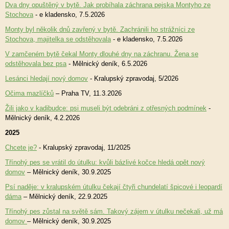
Dva dny opuštěný v bytě. Jak probíhala záchrana pejska Montyho ze
Stochova
- e kladensko, 7.5.2026
Monty byl několik dnů zavřený v bytě. Zachránili ho strážníci ze
Stochova, majitelka se odstěhovala
- e kladensko, 7.5.2026
V zamčeném bytě čekal Monty dlouhé dny na záchranu. Žena se
odstěhovala bez psa
- Mělnický deník, 6.5.2026
Lesánci hledají nový domov
- Kralupský zpravodaj, 5/2026
Očima mazlíčků
– Praha TV, 11.3.2026
Žili jako v kadibudce: psi museli být odebráni z otřesných podmínek
-
Mělnický deník, 4.2.2026
2025
Chcete je?
- Kralupský zpravodaj, 11/2025
Třínohý pes se vrátil do útulku: kvůli bázlivé kočce hledá opět nový
domov
– Mělnický deník, 30.9.2025
Psí naděje: v kralupském útulku čekají čtyři chundelatí špicové i leopardí
dáma
– Mělnický deník, 22.9.2025
Třínohý pes zůstal na světě sám. Takový zájem v útulku nečekali, už má
domov
– Mělnický deník, 30.9.2025