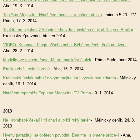
Aha, 19. 3. 2014
Top Star Magazín - Návštěva modelek v našem útulku
- minuta 5:20 - TV
Prima, 17. 3. 2014
Toužíte po pejskovi? Adoptujte ho z kralupského útulku! Ringo a Emilka
-
Kralupský Zpravodaj, březen 2014
VIDEO: Krasavec Ringo přišel o nohu: Běhá po třech, čurá na dvou!
-
Aha, 28. 2. 2014
Modelky ve volném čase. Místo manikúry útulek
- Prima Style, únor 2014
Emilku chtěli celníci zabít
- Aha, 15. 2. 2014
Kralupský útulek nabízí novým majitelům i výcvik psa zdarma
- Mělnický
deník, 16. 1. 2014
Natáčení reportáže Top star Magazínu TV Prima
- 9. 1. 2014
2013
Na Hrombabě čekají i tři ohaři a jorkšírský teriér
-
Mělnický deník, 24. 8.
2013
Hyeny parazitují na obětech povodní: Ben má »zlomené srdce«!
- Aha,