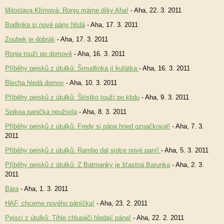
Miloslava Klímová: Ronju máme díky Aha!
- Aha, 22. 3. 2011
Bodlinka si nové pány hlídá
- Aha, 17. 3. 2011
Zoubek je dobrák
- Aha, 17. 3. 2011
Ronja touží po domově
- Aha, 16. 3. 2011
Příběhy pejsků z útulků: Šmudlinka jí kuřátka
- Aha, 16. 3. 2011
Blecha hledá domov
- Aha, 10. 3. 2011
Příběhy pejsků z útulků: Štístko touží po klidu
- Aha, 9. 3. 2011
Spikea panička neuživila
- Aha, 8. 3. 2011
Příběhy pejsků z útulků: Fredy si pána hned označkoval!
- Aha, 7. 3.
2011
Příběhy pejsků z útulků: Rambo dal srdce nové paní!
- Aha, 5. 3. 2011
Příběhy pejsků z útulků: Z Batmanky je šťastná Barunka
- Aha, 2. 3.
2011
Bára
- Aha, 1. 3. 2011
HAF, chceme nového páníčka!
- Aha, 23. 2. 2011
Pejsci z útulků: Tihle chlupáči hledají pána!
- Aha, 22. 2. 2011