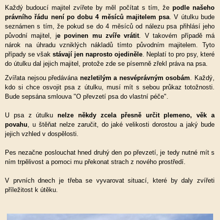
Každý budoucí majitel zvířete by měl počítat s tím, že
podle našeho
právního řádu není po dobu 4 měsíců majitelem psa
. V útulku bude
seznámen s tím, že pokud se do 4 měsíců od nálezu psa přihlásí jeho
původní majitel, j
e povinen mu zvíře vrátit
. V takovém případě má
nárok na úhradu vzniklých nákladů tímto původním majitelem. Tyto
případy se však
stávají jen naprosto ojediněle
. Neplatí to pro psy, které
do útulku dal jejich majitel, protože zde se písemně zřekl práva na psa.
Zvířata nejsou předávána
nezletilým a nesvéprávným osobám
. Každý,
kdo si chce osvojit psa z útulku, musí mít s sebou průkaz totožnosti.
Bude sepsána smlouva "O převzetí psa do vlastní péče".
U psa z útulku
nelze někdy zcela přesně určit plemeno, věk a
povahu
, u štěňat nelze zaručit, do jaké velikosti dorostou a jaký bude
jejich vzhled v dospělosti.
Pes nezačne poslouchat hned druhý den po převzetí, je tedy nutné mít s
ním trpělivost a pomoci mu překonat strach z nového prostředí.
V prvních dnech je třeba se vyvarovat situací, které by daly zvířeti
příležitost k útěku.