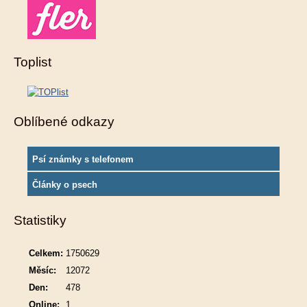
Toplist
Oblíbené odkazy
Psí známky s telefonem
Články o psech
Statistiky
Celkem:
1750629
Měsíc:
12072
Den:
478
Online:
1