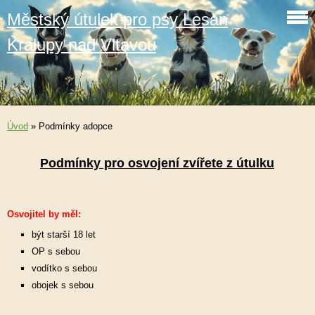
Městský útulek pro psy Lesan
Kralupy nad Vltavou
Úvod
»
Podmínky adopce
Podmínky pro osvojení zvířete z útulku
Osvojitel by měl:
být starší 18 let
OP s sebou
vodítko s sebou
obojek s sebou