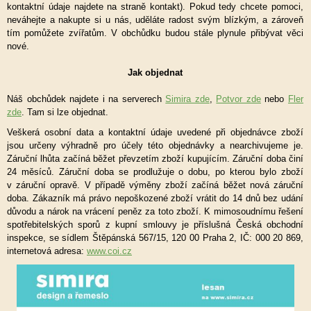
kontaktní údaje najdete na straně kontakt). Pokud tedy chcete pomoci,
neváhejte a nakupte si u nás, uděláte radost svým blízkým, a zároveň
tím pomůžete zvířatům. V obchůdku budou stále plynule přibývat věci
nové.
Jak objednat
Náš obchůdek najdete i na serverech
Simira zde
,
Potvor zde
nebo
Fler
zde
. Tam si lze objednat.
Veškerá osobní data a kontaktní údaje uvedené při objednávce zboží
jsou určeny výhradně pro účely této objednávky a nearchivujeme je.
Záruční lhůta začíná běžet převzetím zboží kupujícím. Záruční doba činí
24 měsíců. Záruční doba se prodlužuje o dobu, po kterou bylo zboží
v záruční opravě. V případě výměny zboží začíná běžet nová záruční
doba. Zákazník má právo nepoškozené zboží vrátit do 14 dnů bez udání
důvodu a nárok na vrácení peněz za toto zboží. K mimosoudnímu řešení
spotřebitelských sporů z kupní smlouvy je příslušná Česká obchodní
inspekce, se sídlem Štěpánská 567/15, 120 00 Praha 2, IČ: 000 20 869,
internetová adresa:
www.coi.cz