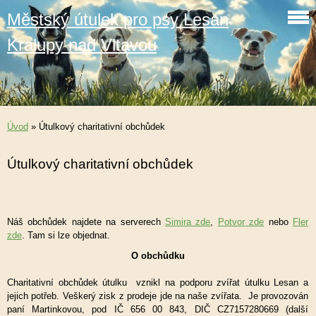
Městský útulek pro psy Lesan
Kralupy nad Vltavou
Úvod
»
Útulkový charitativní obchůdek
Útulkový charitativní obchůdek
Náš obchůdek najdete na serverech
Simira zde
,
Potvor zde
nebo
Fler
zde
. Tam si lze objednat.
O obchůdku
Charitativní obchůdek útulku vznikl na podporu zvířat útulku Lesan a
jejich potřeb. Veškerý zisk z prodeje jde na naše zvířata. Je provozován
paní Martinkovou, pod IČ 656 00 843, DIČ CZ7157280669 (další