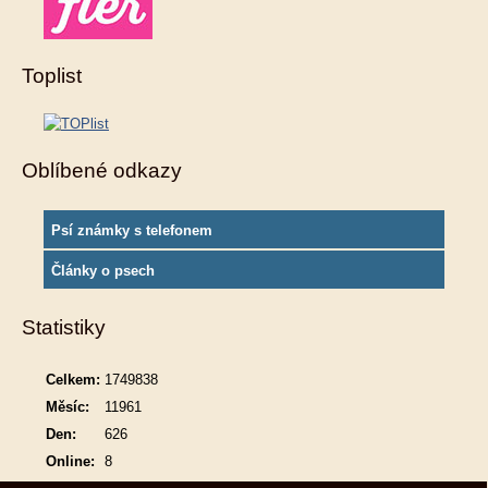
Toplist
Oblíbené odkazy
Psí známky s telefonem
Články o psech
Statistiky
Celkem:
1749838
Měsíc:
11961
Den:
626
Online:
8