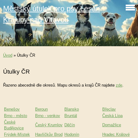
Městský útulek pro psy Lesan
Kralupy nad Vltavou
Úvod
»
Útulky ČR
Útulky ČR
Řazeno abecedně dle okresů. Mapu okresů a krajů ČR najdete
zde
.
Benešov
Beroun
Blansko
Břeclav
Brno - město
Brno - venkov
Bruntál
Česká Lípa
České
Český Krumlov
Děčín
Domažlice
Budějovice
Frýdek-Místek
Havlíčkův Brod
Hodonín
Hradec Králové