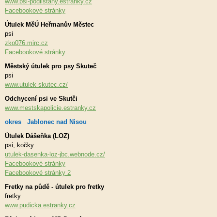
www.psi-podlistany.estranky.cz
Facebookové stránky
Útulek MěÚ Heřmanův Městec
psi
zko076.mirc.cz
Facebookové stránky
Městský útulek pro psy Skuteč
psi
www.utulek-skutec.cz/
Odchycení psi ve Skutči
www.mestskapolicie.estranky.cz
okres Jablonec nad Nisou
Útulek Dášeňka (LOZ)
psi, kočky
utulek-dasenka-loz-jbc.webnode.cz/
Facebookové stránky
Facebookové stránky 2
Fretky na půdě - útulek pro fretky
fretky
www.pudicka.estranky.cz