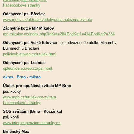
Facebookové stránky
Odchycení psi Břeclav
www.mpbv.cz/aktualne/odchycena-nalezena-zvirata
Záchytné kotce MP Mikulov
mp.mikulov.cz/index.php?IdKat=28&PodKat1=41&PodKat2=334
Odchycení psi Velké Bílovice
- psi odváženi do útulku Minaret v
Bulharech u Břeclavi
policievb.euweb.cz/utulek.html
Odchycení psi Lednice
oplednice.euweb.cz/psi.html
okres Brno - město
Útulek pro opuštěná zvířata MP Brno
psi, kočky
www.mpb.cz/utulek-pro-zvirata
Facebookové stránky
SOS zvířatům (Brno - Kociánka)
psi, koně
www.interpespenzion.estranky.cz
Brněnský Max