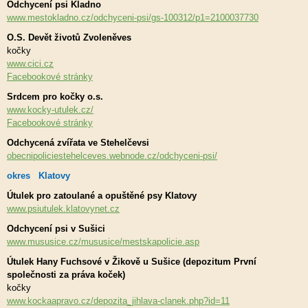
Odchycení psi Kladno
www.mestokladno.cz/odchyceni-psi/gs-100312/p1=2100037730
O.S. Devět životů Zvoleněves
kočky
www.cici.cz
Facebookové stránky
Srdcem pro kočky o.s.
www.kocky-utulek.cz/
Facebookové stránky
Odchycená zvířata ve Stehelčevsi
obecnipoliciestehelceves.webnode.cz/odchyceni-psi/
okres Klatovy
Útulek pro zatoulané a opuštěné psy Klatovy
www.psiutulek.klatovynet.cz
Odchycení psi v Sušici
www.mususice.cz/mususice/mestskapolicie.asp
Útulek Hany Fuchsové v Žikově u Sušice (depozitum První
společnosti za práva koček)
kočky
www.kockaapravo.cz/depozita_jihlava-clanek.php?id=11