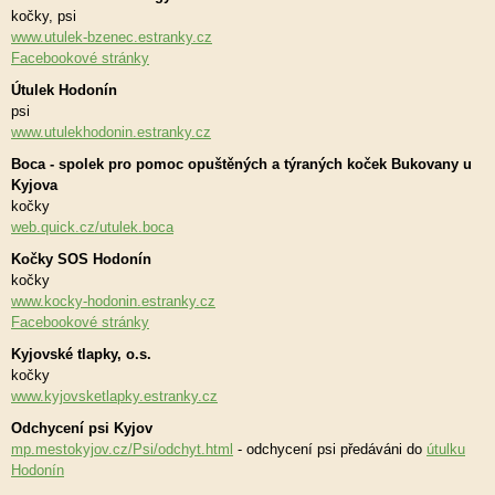
kočky, psi
www.utulek-bzenec.estranky.cz
Facebookové stránky
Útulek Hodonín
psi
www.utulekhodonin.estranky.cz
Boca - spolek pro pomoc opuštěných a týraných koček Bukovany u
Kyjova
kočky
web.quick.cz/utulek.boca
Kočky SOS Hodonín
kočky
www.kocky-hodonin.estranky.cz
Facebookové stránky
Kyjovské tlapky, o.s.
kočky
www.kyjovsketlapky.estranky.cz
Odchycení psi Kyjov
mp.mestokyjov.cz/Psi/odchyt.html
- odchycení psi předáváni do
útulku
Hodonín