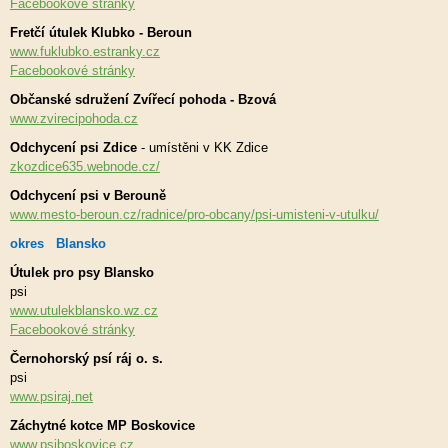
Facebookové stránky
Fretčí útulek Klubko - Beroun
www.fuklubko.estranky.cz
Facebookové stránky
Občanské sdružení Zvířecí pohoda - Bzová
www.zvirecipohoda.cz
Odchycení psi Zdice
- umístěni v KK Zdice
zkozdice635.webnode.cz/
Odchycení psi v Berouně
www.mesto-beroun.cz/radnice/pro-obcany/psi-umisteni-v-utulku/
okres Blansko
Útulek pro psy Blansko
psi
www.utulekblansko.wz.cz
Facebookové stránky
Černohorský psí ráj o. s.
psi
www.psiraj.net
Záchytné kotce MP Boskovice
www.psiboskovice.cz