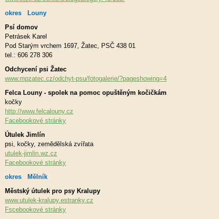
okres Louny
Psí domov
Petrásek Karel
Pod Starým vrchem 1697, Žatec, PSČ 438 01
tel.: 606 278 306
Odchycení psi Žatec
www.mpzatec.cz/odchyt-psu/fotogalerie/?pageshowing=4
Felca Louny - spolek na pomoc opuštěným kočičkám
kočky
http://www.felcalouny.cz
Facebookové stránky
Útulek Jimlín
psi, kočky, zemědělská zvířata
utulek-jimlin.wz.cz
Facebookové stránky
okres Mělník
Městský útulek pro psy Kralupy
www.utulek-kralupy.estranky.cz
Fscebookové stránky