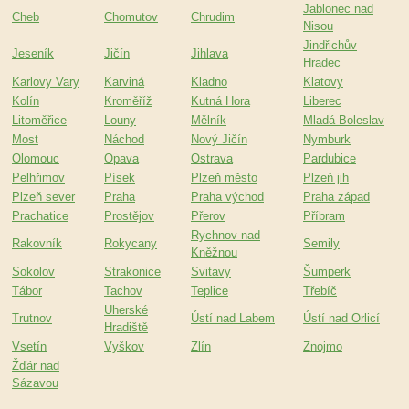
Jablonec nad
Cheb
Chomutov
Chrudim
Nisou
Jindřichův
Jeseník
Jičín
Jihlava
Hradec
Karlovy Vary
Karviná
Kladno
Klatovy
Kolín
Kroměříž
Kutná Hora
Liberec
Litoměřice
Louny
Mělník
Mladá Boleslav
Most
Náchod
Nový Jičín
Nymburk
Olomouc
Opava
Ostrava
Pardubice
Pelhřimov
Písek
Plzeň město
Plzeň jih
Plzeň sever
Praha
Praha východ
Praha západ
Prachatice
Prostějov
Přerov
Příbram
Rychnov nad
Rakovník
Rokycany
Semily
Kněžnou
Sokolov
Strakonice
Svitavy
Šumperk
Tábor
Tachov
Teplice
Třebíč
Uherské
Trutnov
Ústí nad Labem
Ústí nad Orlicí
Hradiště
Vsetín
Vyškov
Zlín
Znojmo
Žďár nad
Sázavou