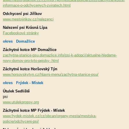
informace-o-odchycenych-zviratech.html
Odchycení psi Jiříkov
www.mestojirikov.cz/nalezenci
Nalezení psi Krásná Lípa
Facebookové stránky
okres Domažlice
Záchytné kotce MP Domažlice
zachytna-stanice-psu.domazlice.info/psi-k-adopci/aktualne-hledame-
novy-domov-pro-tyto-pejsky-.html
Záchytné kotce Horšovský Týn
www.horsovskytyn.cz/hlavni-menu/zachytna-stanice-psu/
okres Frýdek - Místek
Útulek Sedliště
psi
www.utulekpropsy.org
Záchytné kotce MP Frýdek - Místek
www.frydek-mistek.cz/cz/obcan/organy-mesta/mestska-
policie/odchyceni-psi/