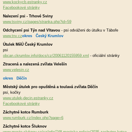
www.kockycb.estranky.cz
Facebookové stránky
Nalezení psi - Trhové Sviny
www.tsviny.cz/pages/stranka.php?id=59
Odchycení psi Týn nad Vltavou
- psi odváženi do útulku v Táboře
www.tnv.cz
okres Český Krumlov
Útulek MěÚ Český Krumlov
psi
obcan.ckrumlov.info/docs/cz/20061120155959.xml
- oficiální stránky
Ztracená a nalezená zvířata Velešín
www.velesin.cz
okres Děčín
Městský útulek pro opuštěná a toulavá zvířata Děčín
psi, kočky
www.utulek-decin.estranky.cz
Facebookové stránky
Záchytné kotce Rumburk
www.rumburk.cz/index.php?page=6
Záchytné kotce Šluknov
www.mesto-sluknov.cz/cz/info/748-mestska-policie/2035-zachytne-kotce-