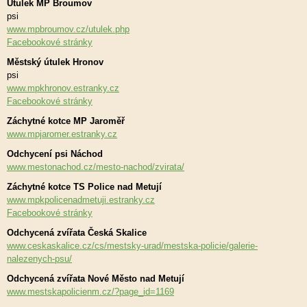
Útulek MP Broumov
psi
www.mpbroumov.cz/utulek.php
Facebookové stránky
Městský útulek Hronov
psi
www.mpkhronov.estranky.cz
Facebookové stránky
Záchytné kotce MP Jaroměř
www.mpjaromer.estranky.cz
Odchycení psi Náchod
www.mestonachod.cz/mesto-nachod/zvirata/
Záchytné kotce TS Police nad Metují
www.mpkpolicenadmetuji.estranky.cz
Facebookové stránky
Odchycená zvířata Česká Skalice
www.ceskaskalice.cz/cs/mestsky-urad/mestska-policie/galerie-
nalezenych-psu/
Odchycená zvířata Nové Město nad Metují
www.mestskapolicienm.cz/?page_id=1169