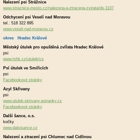
Nalezení psi Strážnice
www.straznice-mesto.cz/nalezena-a-ztracena-zvirata/ds-1107
Odchycení psi Veselí nad Moravou
tel.: 518 322 895
www.veseli-nad-moravou.cz
okres Hradec Králové
Městský útulek pro opuštěná zvířata Hradec Králové
psi
www.tshk.cz/utulek/cs
Psí útulek ve Smiřicích
psi
Facebookové stránky
Azyl Skřivany
psi
www.utulek-skrivany.estranky.cz
Facebookové stránky
Další šance, o.s.
kočky
www.dalsisance.cz
Nalezení a ztracení psi Chlumec nad Cidlinou