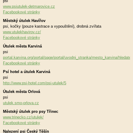
psi
www.psiutulek-detmarovice.cz
Facebookové stránky
Městský útulek Havířov
psi, kočky (pouze kastrace a vypouštění), drobná zvířata
www.utulekhavirov.cz/
Facebookové stránky
Útulek města Karviná
psi
portal.karvina.org/portal/page/portal/uvodni_stranka/mesto_karvina/hledate
Facebookové stránky
Psí hotel a útulek Karviná
psi
http://www.psi-hotel.com/psi-utulek/5
Útulek města Orlová
psi
utulek.smo-orlova.cz
Městský útulek pro psy Třinec
www.trinecko.cz/utulek/
Facebookové stránky
Nalezení psi Český Těšín