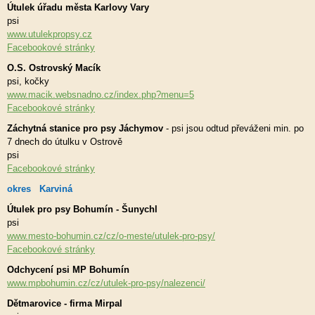
Útulek úřadu města Karlovy Vary
psi
www.utulekpropsy.cz
Facebookové stránky
O.S. Ostrovský Macík
psi, kočky
www.macik.websnadno.cz/index.php?menu=5
Facebookové stránky
Záchytná stanice pro psy Jáchymov
- psi jsou odtud převáženi min. po
7 dnech do útulku v Ostrově
psi
Facebookové stránky
okres Karviná
Útulek pro psy Bohumín - Šunychl
psi
www.mesto-bohumin.cz/cz/o-meste/utulek-pro-psy/
Facebookové stránky
Odchycení psi MP Bohumín
www.mpbohumin.cz/cz/utulek-pro-psy/nalezenci/
Dětmarovice - firma Mirpal