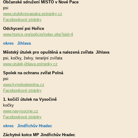
Občanské sdružení MÍSTO v Nové Pace
psi
www.utuleknovapaka.estranky.cz
Facebookové stránky
Odchycení psi Hořice
www.horice.org/policie/index.php?pid=4
okres Jihlava
Městský útulek pro opuštěná a nalezená zvířata Jihlava
psi, kočky, želvy, terarijní zvířata
www.utulek-jihlava.estranky.cz
Spolek na ochranu zvířat Polná
psi
www.kynologiepolna.cz
Facebookové stránky
1. kočičí útulek na Vysočině
kočky
www.navysocine.cz
Facebookové stránky
okres Jindřichův Hradec
Záchytné kotce MP Jindřichův Hradec