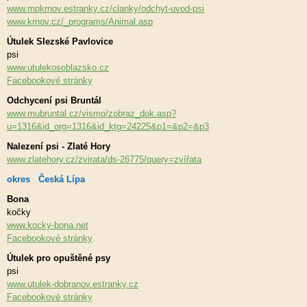
www.mpkrnov.estranky.cz/clanky/odchyt-uvod-psi
www.krnov.cz/_programs/Animal.asp
Útulek Slezské Pavlovice
psi
www.utulekosoblazsko.cz
Facebookové stránky
Odchycení psi Bruntál
www.mubruntal.cz/vismo/zobraz_dok.asp?
u=1316&id_org=1316&id_ktg=24225&p1=&p2=&p3
Nalezení psi - Zlaté Hory
www.zlatehory.cz/zvirata/ds-26775/query=zvířata
okres Česká Lípa
Bona
kočky
www.kocky-bona.net
Facebookové stránky
Útulek pro opuštěné psy
psi
www.utulek-dobranov.estranky.cz
Facebookové stránky