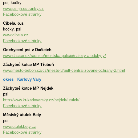
psi, kočky
www.psi-jh.estranky.cz
Facebookové stránky
Cibela, o.s.
kočky, psi
www.cibela.cz
Facebookové stránky
Odchycení psi v Dačicích
www.dacice.cz/radnice/mestska-policie/nalezy-a-odchyty/
Záchytné kotce MP Třeboň
www.mesto-trebon.cz/cz/mesto-3/pult-centralizovane-ochrany-2.html
okres Karlovy Vary
Záchytné kotce MP Nejdek
psi
http://www.kr-karlovarsky.cz/nejdek/utulek/
Facebookové stránky
Městský útulek Bety
psi
www.utulekbety.cz
Facebookové stránky