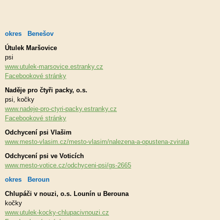
okres Benešov
Útulek Maršovice
psi
www.utulek-marsovice.estranky.cz
Facebookové stránky
Naděje pro čtyři packy, o.s.
psi, kočky
www.nadeje-pro-ctyri-packy.estranky.cz
Facebookové stránky
Odchycení psi Vlašim
www.mesto-vlasim.cz/mesto-vlasim/nalezena-a-opustena-zvirata
Odchycení psi ve Voticích
www.mesto-votice.cz/odchyceni-psi/gs-2665
okres Beroun
Chlupáči v nouzi, o.s. Lounín u Berouna
kočky
www.utulek-kocky-chlupacivnouzi.cz