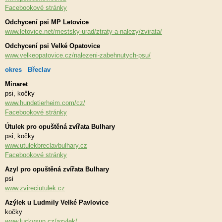
Facebookové stránky
Odchycení psi MP Letovice
www.letovice.net/mestsky-urad/ztraty-a-nalezy/zvirata/
Odchycení psi Velké Opatovice
www.velkeopatovice.cz/nalezeni-zabehnutych-psu/
okres Břeclav
Minaret
psi, kočky
www.hundetierheim.com/cz/
Facebookové stránky
Útulek pro opuštěná zvířata Bulhary
psi, kočky
www.utulekbreclavbulhary.cz
Facebookové stránky
Azyl pro opuštěná zvířata Bulhary
psi
www.zvireciutulek.cz
Azýlek u Ludmily Velké Pavlovice
kočky
www.luckysun.cz/azylek/