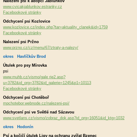
Nalezení psi k adopci Jablunkov
www.cvicakjablunkov.estranky.cz
Facebookové stránky
Odchycení psi Kozlovice
www.kozlovice.cz/index.php?tar=aktuality_clanek&id=1759
Facebookové stránky
Nalezení psi Pržno
www.przno.cz/cz/menu/67/ztraty-a-nalezy/
okres Havlíčkův Brod
Útulek pro psy Mírovka
psi
www.muhb.cz/vismo/gale rie2.asp?
u=3782&id_org=3782&id_galerie=1245&p1=10113
Facebookové stránky
Odchycení psi Chotěboř
mpchotebor.webnode.cz/nalezeni-psi/
Odchycení psi ve Světlé nad Sázavou
www.svetlans.cz/vismo/zobraz_dok.asp?id_org=16051&id_ktg=1032
okres Hodonín
Psí a kočičí útulek Ligy na ochranu zvířat Bzenec