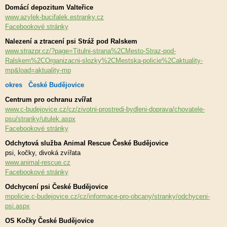
Domácí depozitum Valteřice
www.azylek-bucifalek.estranky.cz
Facebookové stránky
Nalezení a ztracení psi Stráž pod Ralskem
www.strazpr.cz/?page=Titulni-strana%2CMesto-Straz-pod-
Ralskem%2COrganizacni-slozky%2CMestska-policie%2Caktuality-
mp&load=aktuality-mp
okres České Budějovice
Centrum pro ochranu zvířat
www.c-budejovice.cz/cz/zivotni-prostredi-bydleni-doprava/chovatele-
psu/stranky/utulek.aspx
Facebookové stránky
Odchytová služba Animal Rescue České Budějovice
psi, kočky, divoká zvířata
www.animal-rescue.cz
Facebookové stránky
Odchycení psi České Budějovice
mpolicie.c-budejovice.cz/cz/informace-pro-obcany/stranky/odchyceni-
psi.aspx
OS Kočky České Budějovice