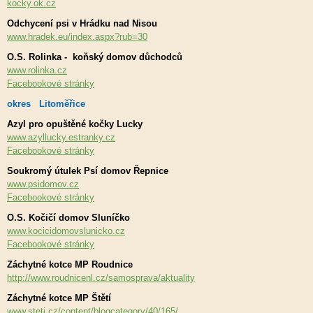
kocky.ok.cz
Odchycení psi v Hrádku nad Nisou
www.hradek.eu/index.aspx?rub=30
O.S. Rolinka - koňský domov důchodců
www.rolinka.cz
Facebookové stránky
okres Litoměřice
Azyl pro opuštěné kočky Lucky
www.azyllucky.estranky.cz
Facebookové stránky
Soukromý útulek Psí domov Řepnice
www.psidomov.cz
Facebookové stránky
O.S. Kočičí domov Sluníčko
www.kocicidomovslunicko.cz
Facebookové stránky
Záchytné kotce MP Roudnice
http://www.roudnicenl.cz/samosprava/aktuality
Záchytné kotce MP Štětí
www.steti.cz/content/blogcategory/40/165/