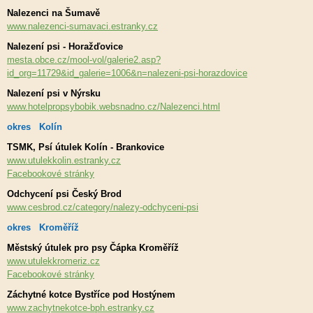
Nalezenci na Šumavě
www.nalezenci-sumavaci.estranky.cz
Nalezení psi - Horažďovice
mesta.obce.cz/mool-vol/galerie2.asp?
id_org=11729&id_galerie=1006&n=nalezeni-psi-horazdovice
Nalezení psi v Nýrsku
www.hotelpropsybobik.websnadno.cz/Nalezenci.html
okres Kolín
TSMK, Psí útulek Kolín - Brankovice
www.utulekkolin.estranky.cz
Facebookové stránky
Odchycení psi Český Brod
www.cesbrod.cz/category/nalezy-odchyceni-psi
okres Kroměříž
Městský útulek pro psy Čápka Kroměříž
www.utulekkromeriz.cz
Facebookové stránky
Záchytné kotce Bystříce pod Hostýnem
www.zachytnekotce-bph.estranky.cz