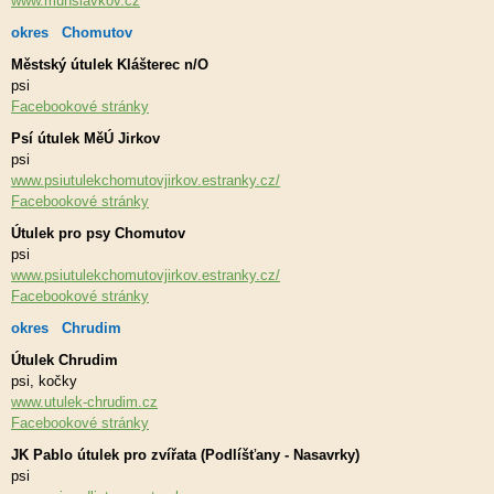
www.muhslavkov.cz
okres Chomutov
Městský útulek Klášterec n/O
psi
Facebookové stránky
Psí útulek MěÚ Jirkov
psi
www.psiutulekchomutovjirkov.estranky.cz/
Facebookové stránky
Útulek pro psy Chomutov
psi
www.psiutulekchomutovjirkov.estranky.cz/
Facebookové stránky
okres Chrudim
Útulek Chrudim
psi, kočky
www.utulek-chrudim.cz
Facebookové stránky
JK Pablo útulek pro zvířata (Podlíšťany - Nasavrky)
psi