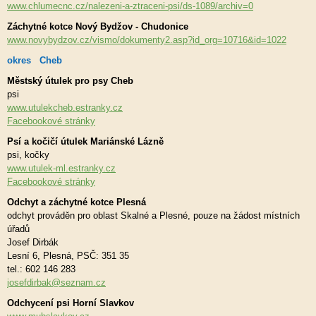
www.chlumecnc.cz/nalezeni-a-ztraceni-psi/ds-1089/archiv=0
Záchytné kotce Nový Bydžov - Chudonice
www.novybydzov.cz/vismo/dokumenty2.asp?id_org=10716&id=1022
okres Cheb
Městský útulek pro psy Cheb
psi
www.utulekcheb.estranky.cz
Facebookové stránky
Psí a kočičí útulek Mariánské Lázně
psi, kočky
www.utulek-ml.estranky.cz
Facebookové stránky
Odchyt a záchytné kotce Plesná
odchyt prováděn pro oblast Skalné a Plesné, pouze na žádost místních
úřadů
Josef Dirbák
Lesní 6, Plesná, PSČ: 351 35
tel.: 602 146 283
josefdirbak@seznam.cz
Odchycení psi Horní Slavkov