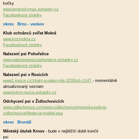
kočky
www.brnenskymax.estranky.cz
Facebookové stránky
okres Brno - venkov
Klub ochránců zvířat Mokrá
www.kozmokra.cz
Facebookové stránky
Nalezení psi Pohořelice
www.nalezenipejscipohorelice.estranky.cz
Facebookové stránky
Nalezení psi v Rosicích
www1.rosice.cz/ztraty-a-nalezy/ds-1030/p1=1147
- momentálně
aktualizovaný seznam
www.kotce-rosice.estranky.cz
Odchycení psi v Židlochovicích
www.zidlochovice.cz/mesto-zidlochovice/mestska-policie-
zidlochovice/hleda-se-majitel-psa
okres Bruntál
Městský útulek Krnov
- bude v nejbližší době končit
psi