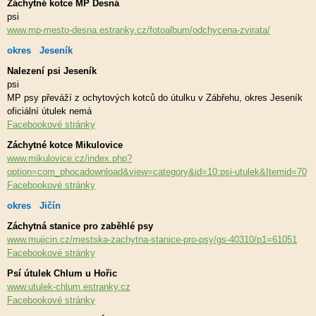
Záchytné kotce MP Desná
psi
www.mp-mesto-desna.estranky.cz/fotoalbum/odchycena-zvirata/
okres Jeseník
Nalezení psi Jeseník
psi
MP psy převáží z ochytových kotců do útulku v Zábřehu, okres Jeseník
oficiální útulek nemá
Facebookové stránky
Záchytné kotce Mikulovice
www.mikulovice.cz/index.php?
option=com_phocadownload&view=category&id=10:psi-utulek&Itemid=70
Facebookové stránky
okres Jičín
Záchytná stanice pro zaběhlé psy
www.mujicin.cz/mestska-zachytna-stanice-pro-psy/gs-40310/p1=61051
Facebookové stránky
Psí útulek Chlum u Hořic
www.utulek-chlum.estranky.cz
Facebookové stránky