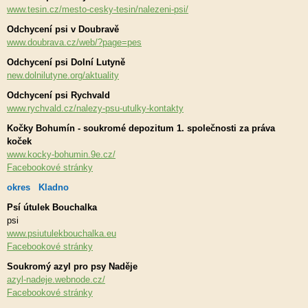
www.tesin.cz/mesto-cesky-tesin/nalezeni-psi/
Odchycení psi v Doubravě
www.doubrava.cz/web/?page=pes
Odchycení psi Dolní Lutyně
new.dolnilutyne.org/aktuality
Odchycení psi Rychvald
www.rychvald.cz/nalezy-psu-utulky-kontakty
Kočky Bohumín - soukromé depozitum 1. společnosti za práva
koček
www.kocky-bohumin.9e.cz/
Facebookové stránky
okres Kladno
Psí útulek Bouchalka
psi
www.psiutulekbouchalka.eu
Facebookové stránky
Soukromý azyl pro psy Naděje
azyl-nadeje.webnode.cz/
Facebookové stránky