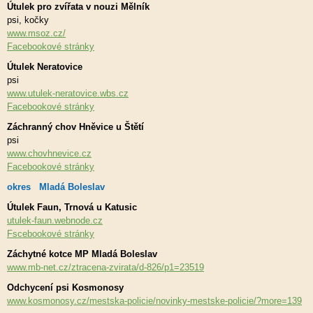
Útulek pro zvířata v nouzi Mělník
psi, kočky
www.msoz.cz/
Facebookové stránky
Útulek Neratovice
psi
www.utulek-neratovice.wbs.cz
Facebookové stránky
Záchranný chov Hněvice u Štětí
psi
www.chovhnevice.cz
Facebookové stránky
okres Mladá Boleslav
Útulek Faun, Trnová u Katusic
utulek-faun.webnode.cz
Fscebookové stránky
Záchytné kotce MP Mladá Boleslav
www.mb-net.cz/ztracena-zvirata/d-826/p1=23519
Odchycení psi Kosmonosy
www.kosmonosy.cz/mestska-policie/novinky-mestske-policie/?more=139