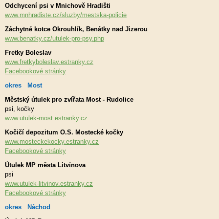
Odchycení psi v Mnichově Hradišti
www.mnhradiste.cz/sluzby/mestska-policie
Záchytné kotce Okrouhlík, Benátky nad Jizerou
www.benatky.cz/utulek-pro-psy.php
Fretky Boleslav
www.fretkyboleslav.estranky.cz
Facebookové stránky
okres Most
Městský útulek pro zvířata Most - Rudolice
psi, kočky
www.utulek-most.estranky.cz
Kočičí depozitum O.S. Mostecké kočky
www.mosteckekocky.estranky.cz
Facebookové stránky
Útulek MP města Litvínova
psi
www.utulek-litvinov.estranky.cz
Facebookové stránky
okres Náchod