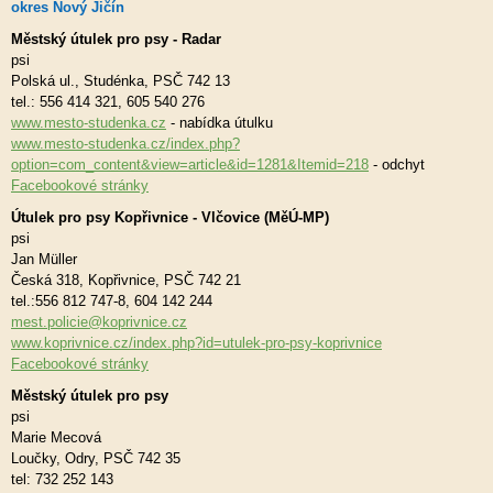
okres Nový Jičín
Městský útulek pro psy - Radar
psi
Polská ul., Studénka, PSČ 742 13
tel.: 556 414 321, 605 540 276
www.mesto-studenka.cz
- nabídka útulku
www.mesto-studenka.cz/index.php?
option=com_content&view=article&id=1281&Itemid=218
- odchyt
Facebookové stránky
Útulek pro psy Kopřivnice - Vlčovice (MěÚ-MP)
psi
Jan Müller
Česká 318, Kopřivnice, PSČ 742 21
tel.:556 812 747-8, 604 142 244
mest.policie@koprivnice.cz
www.koprivnice.cz/index.php?id=utulek-pro-psy-koprivnice
Facebookové stránky
Městský útulek pro psy
psi
Marie Mecová
Loučky, Odry, PSČ 742 35
tel: 732 252 143